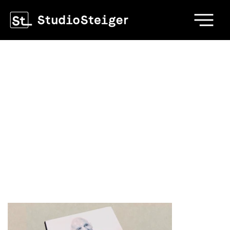
Anton Mosimann
Gestaltung eines hochwertigen Buchprojekts über
den international renommierten Schweizer
Starkoch Anton Mosimann. Der grossformatige
Band mit 404 Seiten vereint Rezepte, Einblicke
in sein Lebenswerk und bildstarke
Inszenierungen seiner Küche.
Buchgestaltung | 245 x 315 mm | 404 Seiten |
Erschienen 2017