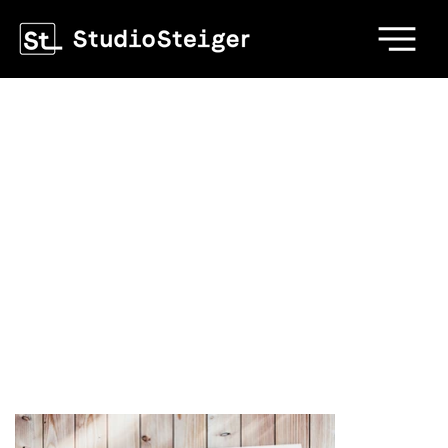
Baselbieter Sport
200 Jahre Baselbieter Sportgeschichte
«Baselbieter Sport» dokumentiert 200 Jahre
Sportgeschichte im Kanton Basel-Landschaft und
vereint historische Entwicklungen, Vereine und
prägende Persönlichkeiten in einer umfassenden
Publikation.
Buchgestaltung | 210 x 280 mm | 384 Seiten |
Erschienen 2022