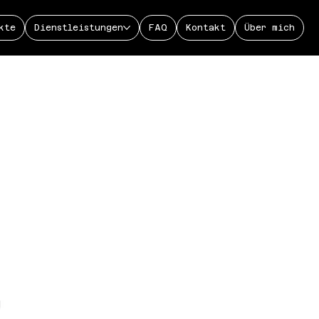
kte
Dienstleistungen
FAQ
Kontakt
Über mich
rganisation | Die Arbeit
n, Präsentation,