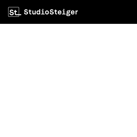
Schweizer Tierschutz ST
Semesterarbeit (SfG Bas
beinhaltet Marketingana
Dokumentation