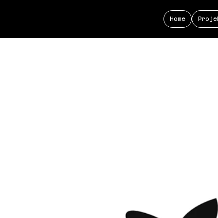
Home
Proje
S
el) | Entwicklung eines Erscheinungsbildes für eine O
lyse, Entwickelung Corporate Design, Gestaltete Medie